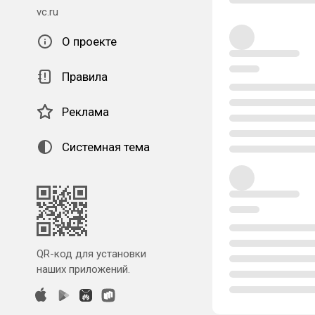
vc.ru
О проекте
Правила
Реклама
Системная тема
QR-код для установки
наших приложений.