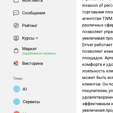
Моя лента
invasion of per
торговыми пло
Сообщения
агентстве TWM.
различных сфера
Рейтинг
позволяет упр
Курсы
увеличивая про
Driver работае
Маркет
позволяет изм
Зарубежные сервисы
площадок. Арт
Викторина
комфорта и удо
лояльность кли
может быть ис
Темы
клиентов. Он п
AI
покупателеи, у
удовлетворенно
Сервисы
эффективным и
увеличения про