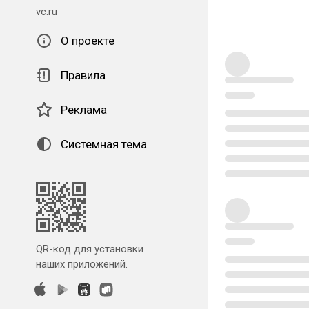
vc.ru
О проекте
Правила
Реклама
Системная тема
QR-код для установки
наших приложений.