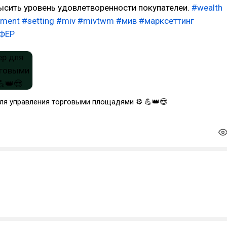
ысить уровень удовлетворенности покупателеи.
#wealth
ement
#setting
#miv
#mivtwm
#мив
#марксеттинг
ФЕР
ля управления торговыми площадями ⚙ 💪👑😎