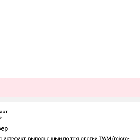
аст
вер
 это артефакт, выполненныи по технологии TWM (micro-