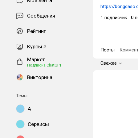
Моя лента
https://bongdaso.
Сообщения
1
подписчик
0
п
Рейтинг
Курсы
Посты
Коммент
Маркет
Свежее
Подписка ChatGPT
Викторина
Темы
AI
Сервисы