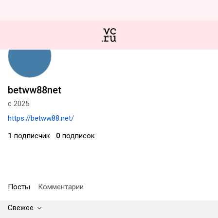
betww88net
с 2025
https://betww88.net/
1
подписчик
0
подписок
Посты
Комментарии
Свежее