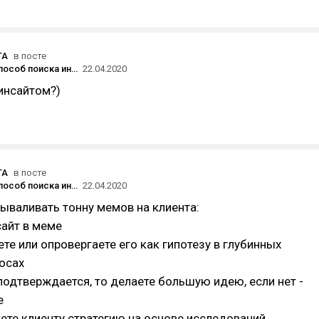
TA
в посте
Приятный способ поиска инсайтов. Про мемы!
22.04.2020
 инсайтом?)
TA
в посте
Приятный способ поиска инсайтов. Про мемы!
22.04.2020
ываливать тонну мемов на клиента:
сайт в меме
те или опровергаете его как гипотезу в глубинных
осах
 подтверждается, то делаете большую идею, если нет -
е
ете клиенту стратегию на основе исследований