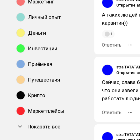
Маркетинг
А таких людей 
Личный опыт
карантин))
Деньги
1
Ответить
Инвестиции
Приёмная
stra TATATA
Путешествия
Сейчас, слава 
что они извели
Крипто
работать люди
Маркетплейсы
Ответить
Показать все
stra TATATA