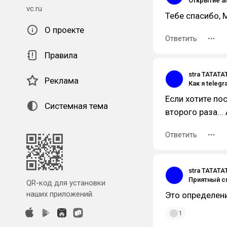
vc.ru
Тебе спасибо, 
О проекте
Ответить
Правила
stra TATATA
Реклама
Если хотите пос
Системная тема
второго раза..
Ответить
stra TATATA
QR-код для установки
наших приложений.
Это определен
1