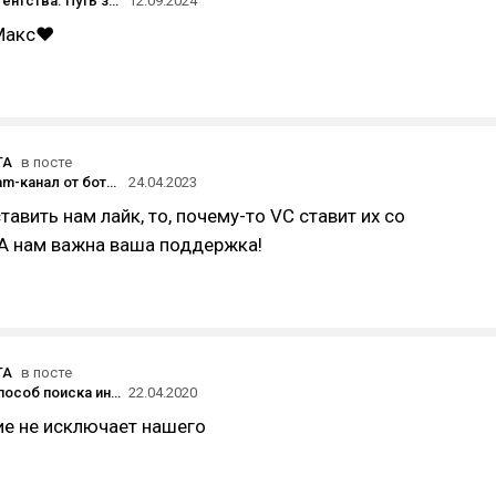
Открытие агентства. Путь здорового человека Максима Юрина (Little Big Agency) и путь курильщика Марии Поспеловой (Stratata)
12.09.2024
Макс❤️
TA
в посте
Как я telegram-канал от ботов чистила
24.04.2023
тавить нам лайк, то, почему-то VC ставит их со
. А нам важна ваша поддержка!
TA
в посте
Приятный способ поиска инсайтов. Про мемы!
22.04.2020
ие не исключает нашего