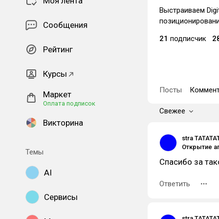
Моя лента
Выстраиваем Digi
позиционирование
Сообщения
21
подписчик
2
Рейтинг
Курсы
Посты
Коммент
Маркет
Оплата подписок
Свежее
Викторина
stra TATATA
Темы
Спасибо за так
AI
Ответить
Сервисы
stra TATATA