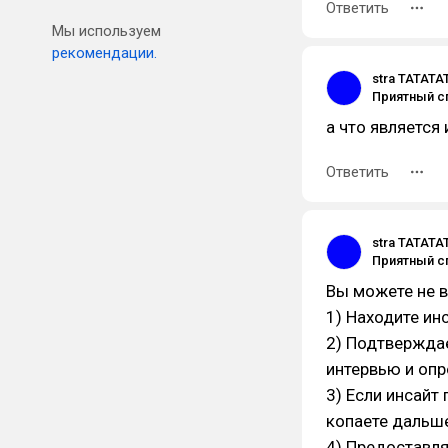
Ответить
Мы используем
рекомендации.
stra TATATA
а что является
Ответить
stra TATATA
Вы можете не в
1) Находите ин
2) Подтверждае
интервью и опр
3) Если инсайт
копаете дальш
4) Предоставля