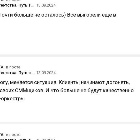
Открытие агентства. Путь здорового человека Максима Юрина (Little Big Agency) и путь курильщика Марии Поспеловой (Stratata)
13.09.2024
почти больше не осталось) Все выгорели еще в
TA
в посте
Открытие агентства. Путь здорового человека Максима Юрина (Little Big Agency) и путь курильщика Марии Поспеловой (Stratata)
13.09.2024
богу, меняется ситуация. Клиенты начинают догонять,
 своих СММщиков. И что больше не будут качественно
-оркестры
TA
в посте