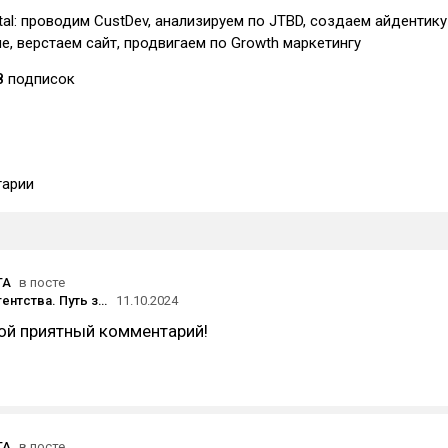
tal: проводим CustDev, анализируем по JTBD, создаем айдентику
, верстаем сайт, продвигаем по Growth маркетингу
8
подписок
арии
TA
в посте
Открытие агентства. Путь здорового человека Максима Юрина (Little Big Agency) и путь курильщика Марии Поспеловой (Stratata)
11.10.2024
ой приятный комментарий!
TA
в посте