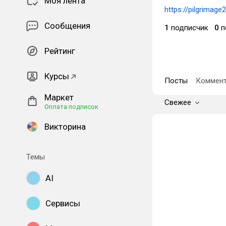
Моя лента
https://pilgrimage2
Сообщения
1
подписчик
0
п
Рейтинг
Курсы
Посты
Коммент
Маркет
Свежее
Оплата подписок
Викторина
Темы
AI
Сервисы