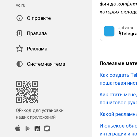
фич до конфлик
vc.ru
которых склад
О проекте
api.vc.ru
Правила
🎙Telegr
Реклама
Полезные мате
Системная тема
Как создать Te
пошаговая инс
Как стать мене
пошаговое рук
QR-код для установки
Какой рекламн
наших приложений.
Июньское обно
интеграции и н