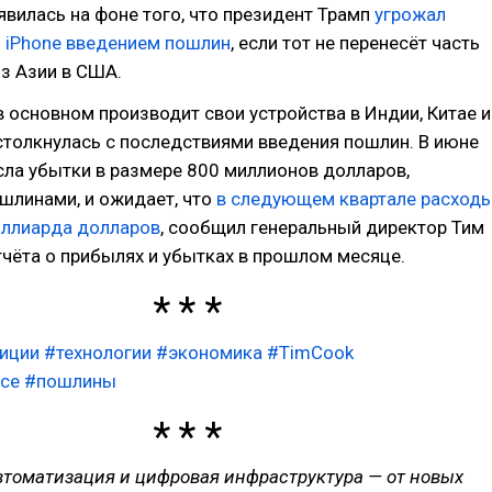
явилась на фоне того, что президент Трамп
угрожал
 iPhone введением пошлин
, если тот не перенесёт часть
з Азии в США.
 в основном производит свои устройства в Индии, Китае и
столкнулась с последствиями введения пошлин. В июне
ла убытки в размере 800 миллионов долларов,
шлинами, и ожидает, что
в следующем квартале расход
иллиарда долларов
, сообщил генеральный директор Тим
тчёта о прибылях и убытках в прошлом месяце.
иции
#технологии
#экономика
#TimCook
nce
#пошлины
автоматизация и цифровая инфраструктура — от новых