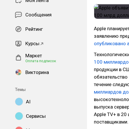
Моя лента
Сообщения
Apple планируе
Рейтинг
заявлению пре
Курсы
опубликовано а
Технологически
Маркет
Оплата подписок
100 миллиардо
продукции в СШ
Викторина
обязательство 
течение следую
Темы
миллиардов до
высокотехноло
AI
выпуска сервер
Apple TV+ в 20
Сервисы
поставщиками.