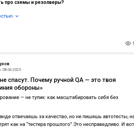
ть про схемы и резолверы?
остью
ухов
а
08.06.2025
не спасут. Почему ручной QA — это твоя
иния обороны»
ирование — не тупик: как масштабировать себя без
анде отвечаешь за качество, но не пишешь автотесты, н
трят как на “тестера прошлого”.Это несправедливо. И во