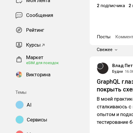
Моя лента
2
подписчика
2
Сообщения
Рейтинг
Посты
Коммент
Курсы
Свежее
Маркет
eSIM для поездок
Влад Пет
Будни
16.0
Викторина
GraphQL гла
покрыть схе
Темы
В моей практик
AI
сталкиваюсь с
опытом и подх
Сервисы
тестирование б