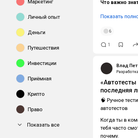
Маркетинг
Что важно зна
Показать полн
Личный опыт
6
Деньги
1
Путешествия
Инвестиции
Влад Пет
Разработк
Приёмная
«Автотесты 
последняя л
Крипто
🧠 Ручное тест
автотестов
Право
Когда ты в ком
Показать все
тебя часто смо
почему.