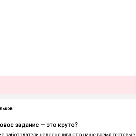
льков
овое задание — это круто?
гие работодатели недооценивают в наше время тестовые