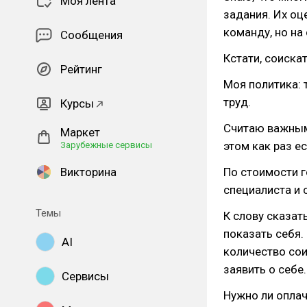
Моя лента
задания. Их оц
команду, но на
Сообщения
Кстати, соиска
Рейтинг
Моя политика: 
труд.
Курсы
Считаю важным 
Маркет
этом как раз е
Зарубежные сервисы
Викторина
По стоимости 
специалиста и 
Темы
К слову сказат
показать себя.
AI
количество сои
заявить о себе.
Сервисы
Нужно ли оплач