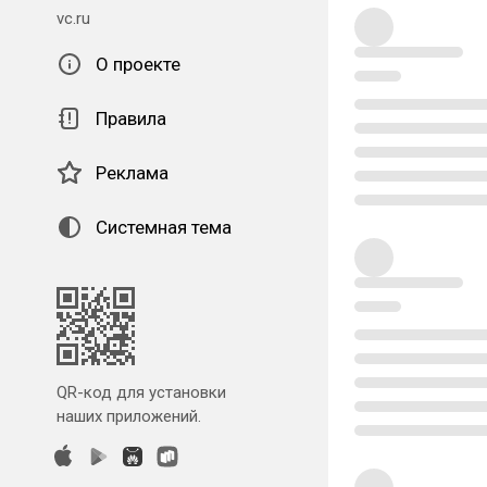
vc.ru
О проекте
Правила
Реклама
Системная тема
QR-код для установки
наших приложений.