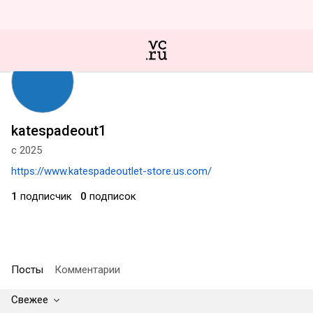
katespadeout1
с 2025
https://www.katespadeoutlet-store.us.com/
1
подписчик
0
подписок
Посты
Комментарии
Свежее