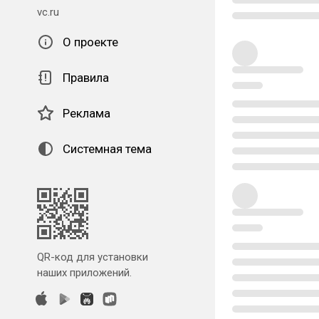
vc.ru
О проекте
Правила
Реклама
Системная тема
QR-код для установки
наших приложений.