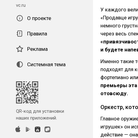
vc.ru
У каждого вели
«Продавце игру
О проекте
немного грустн
Правила
через весь спе
«привязчивост
Реклама
и будете напе
Именно такие 
Системная тема
подходят для к
фортепиано или
премьеры эта 
отовсюду.
Оркестр, кото
QR-код для установки
наших приложений.
Главное оружие
игрушек» он ис
действие — она