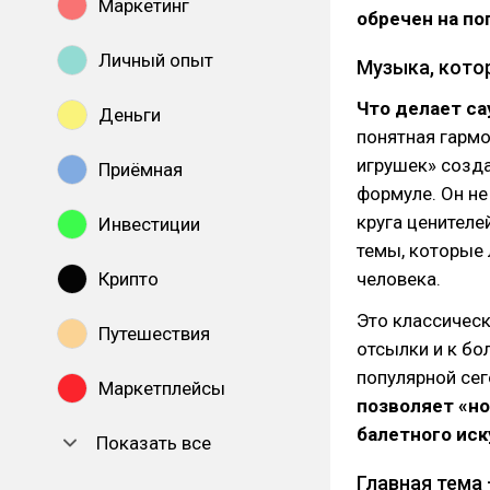
Маркетинг
обречен на по
Личный опыт
Музыка, кото
Что делает с
Деньги
понятная гарм
игрушек» созда
Приёмная
формуле. Он не
круга ценителе
Инвестиции
темы, которые 
Крипто
человека.
Это классическ
Путешествия
отсылки и к бо
популярной сег
Маркетплейсы
позволяет «но
балетного иск
Показать все
Главная тема