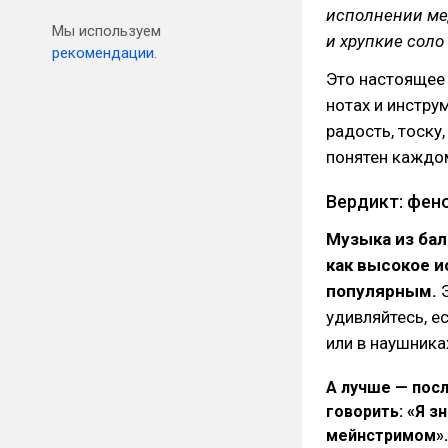
исполнении ме
Мы используем
и хрупкие соло
рекомендации.
Это настоящее 
нотах и инстру
радость, тоску
понятен каждо
Вердикт: фен
Музыка из бал
как высокое 
популярным.
Э
удивляйтесь, е
или в наушника
А лучше — пос
говорить: «Я зн
мейнстримом».