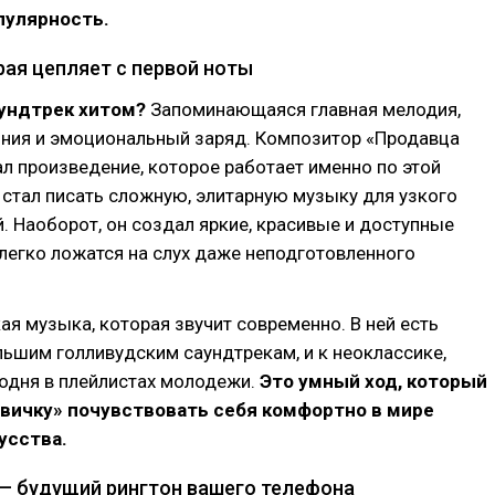
пулярность.
рая цепляет с первой ноты
аундтрек хитом?
Запоминающаяся главная мелодия,
ония и эмоциональный заряд. Композитор «Продавца
л произведение, которое работает именно по этой
 стал писать сложную, элитарную музыку для узкого
й. Наоборот, он создал яркие, красивые и доступные
легко ложатся на слух даже неподготовленного
ая музыка, которая звучит современно. В ней есть
льшим голливудским саундтрекам, и к неоклассике,
одня в плейлистах молодежи.
Это умный ход, который
вичку» почувствовать себя комфортно в мире
усства.
 — будущий рингтон вашего телефона