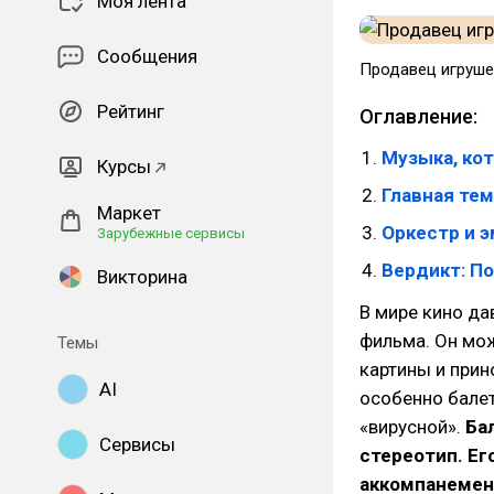
Моя лента
Сообщения
Продавец игруше
Рейтинг
Оглавление:
Музыка, кот
Курсы
Главная тем
Маркет
Оркестр и э
Зарубежные сервисы
Вердикт: По
Викторина
В мире кино да
фильма. Он мож
Темы
картины и прин
AI
особенно балет
«вирусной».
Ба
Сервисы
стереотип. Ег
аккомпанемен