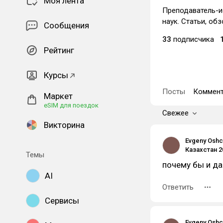
Моя лента
Преподаватель-и
наук. Статьи, об
Сообщения
33
подписчика
Рейтинг
Курсы
Посты
Коммент
Маркет
eSIM для поездок
Свежее
Викторина
Evgeny Osh
Темы
почему бы и да
AI
Ответить
Сервисы
Evgeny Osh