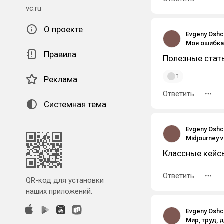
vc.ru
О проекте
Evgeny Osh
Моя ошибка
Правила
Полезные стать
1
Реклама
Ответить
Системная тема
Evgeny Osh
Классные кейс
Ответить
QR-код для установки
наших приложений.
Evgeny Osh
Мир, труд, 