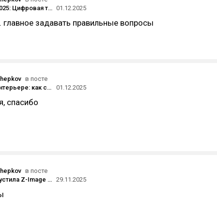
Казахстан 2025: Цифровая трансформация МСБ — как малый бизнес осваивает онлайн-платформы, маркетплейсы и облачные технологии
01.12.2025
. главное задавать правильные вопросы
chepkov
в посте
История в интерьере: как сделать пространство «своим»?
01.12.2025
я, спасибо
chepkov
в посте
Alibaba выпустила Z-Image — открытую модель для генерации «фотореалистичных» изображений «на уровне» Flux 2
29.11.2025
ы