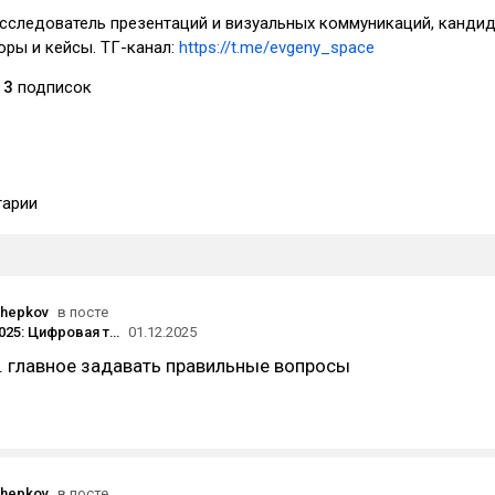
сследователь презентаций и визуальных коммуникаций, канди
зоры и кейсы. ТГ-канал:
https://t.me/evgeny_space
13
подписок
арии
chepkov
в посте
Казахстан 2025: Цифровая трансформация МСБ — как малый бизнес осваивает онлайн-платформы, маркетплейсы и облачные технологии
01.12.2025
. главное задавать правильные вопросы
chepkov
в посте