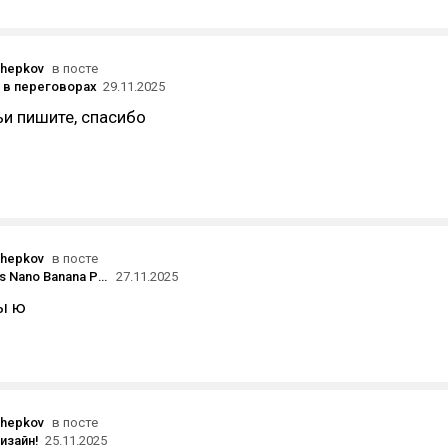
chepkov
в посте
 в переговорах
29.11.2025
и пишите, спасибо
chepkov
в посте
Midjourney vs Nano Banana PRO: сравнение двух лучших ИИ для генерации изображений
27.11.2025
ы ю
chepkov
в посте
дизайн!
25.11.2025