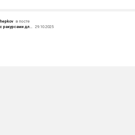
chepkov
в посте
9 промптов с ракурсами для Midjourney
29.10.2025