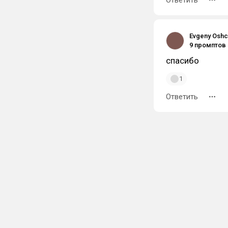
Ответить
Evgeny Osh
спасибо
1
Ответить