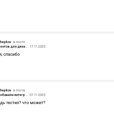
chepkov
в посте
Топ инструментов для дизайнеров
17.11.2025
я, спасибо
chepkov
в посте
В ChatGPT добавили интеграцию с Tripadvisor и приложением для тренировок Peloton
07.11.2025
дь тестил? что может?