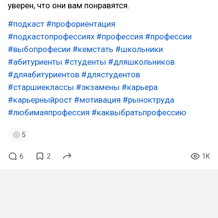
уверен, что они вам понравятся.
#подкаст
#профориентация
#подкастопрофессиях
#профессия
#профессии
#выбопрофесии
#кемстать
#школьники
#абитуриенты
#студенты
#дляшкольников
#дляабитуриентов
#длястудентов
#старшиеклассы
#экзамены
#карьера
#карьерныйрост
#мотивация
#рыноктруда
#любимаяпрофессия
#каквыбратьпрофессию
5
6
2
1K