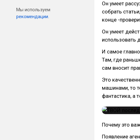
Он умеет рассу
Мы используем
собрать статьи,
рекомендации.
конце -провери
Он умеет дейст
использовать д
И самое главно
Там, где раньш
сам вносит пра
Это качественн
машинами, то т
фантастика, а 
Почему это ва
Появление аген