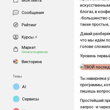
Моя лента
искусственным 
блогах, в конфе
Сообщения
-большинство о
такие простые, 
Рейтинг
Давай разберём
Курсы
что мы идём по
голове сложила
Маркет
Оплата подписок
Уровень первы
Викторина
Темы
Ты наверняка у
программы, кот
AI
пишешь вопрос
Сервисы
Простейший при
запрос -и чере