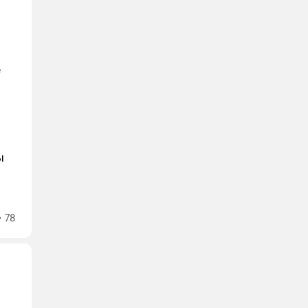
е
ы
78