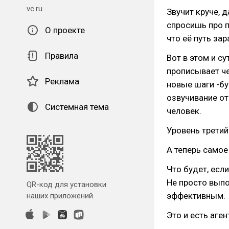
vc.ru
Звучит круче, д
спросишь про п
О проекте
что её путь за
Правила
Вот в этом и с
прописывает че
Реклама
новые шаги -бу
озвучивание от
Системная тема
человек.
Уровень третий
А теперь самое
Что будет, есл
Не просто выпо
QR-код для установки
эффективным.
наших приложений.
Это и есть аген