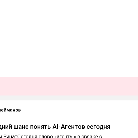
лейманов
ний шанс понять AI-Агентов сегодня
зи РинатСегодня слово «агенты» в связке с