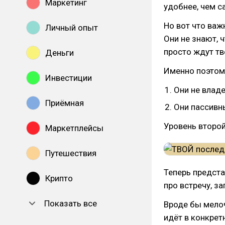
Маркетинг
удобнее, чем с
Но вот что важ
Личный опыт
Они не знают, ч
просто ждут тв
Деньги
Именно поэтому
Инвестиции
Они не влад
Приёмная
Они пассивны
Уровень второй
Маркетплейсы
Путешествия
Теперь предста
Крипто
про встречу, з
Показать все
Вроде бы мелоч
идёт в конкрет