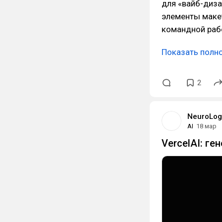
для «вайб-диз
элементы макет
командной раб
Показать полн
2
NeuroLog
AI
18 мар
VercelAI: г