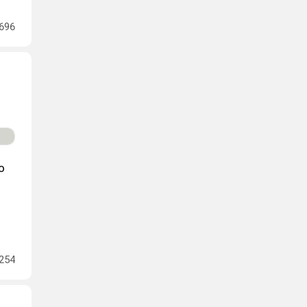
696
о
254