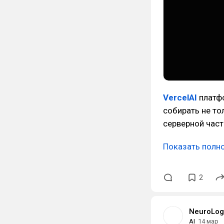
VercelAI
платфо
собирать не то
серверной част
Показать полн
2
NeuroLog
AI
14 мар