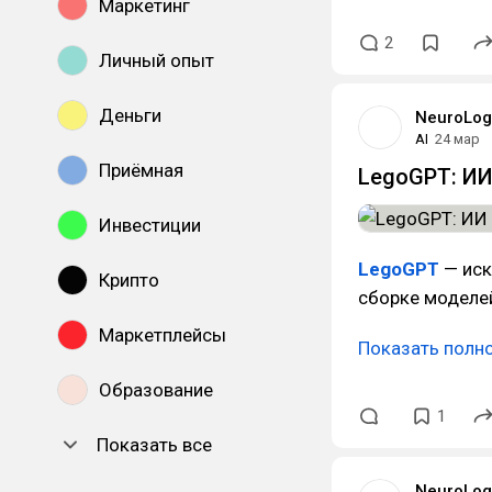
Маркетинг
2
Личный опыт
Деньги
NeuroLog
AI
24 мар
Приёмная
LegoGPT: ИИ
Инвестиции
LegoGPT
— иск
Крипто
сборке моделей
Маркетплейсы
Показать полн
Образование
1
Показать все
NeuroLog