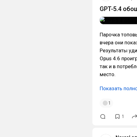
GPT-5.4 обо
Парочка топовы
вчера они пока
Результаты уди
Opus 4.6 проиг
так и в потреб
место.
Показать полн
1
1