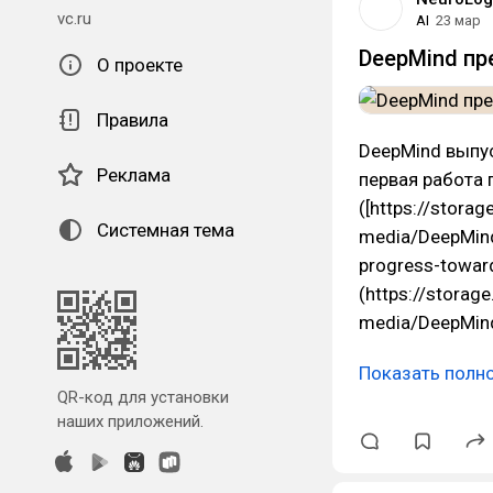
vc.ru
AI
23 мар
DeepMind пр
О проекте
Правила
DeepMind выпус
Реклама
первая работа 
([https://stora
Системная тема
media/DeepMind
progress-toward
(https://stora
media/DeepMin
Показать полн
QR-код для установки
наших приложений.