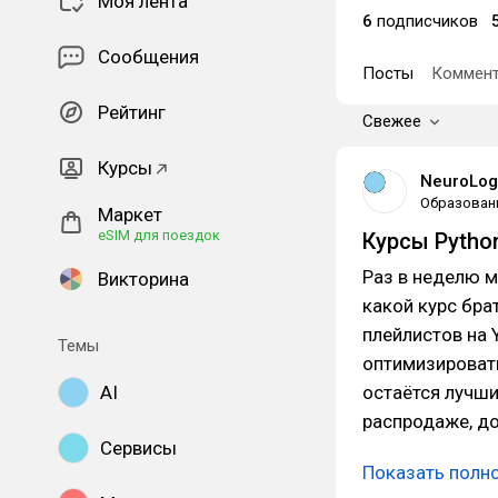
Моя лента
6
подписчиков
Сообщения
Посты
Коммент
Рейтинг
Свежее
Курсы
NeuroLog
Образован
Маркет
eSIM для поездок
Курсы Python
Раз в неделю м
Викторина
какой курс бра
плейлистов на 
Темы
оптимизировать
AI
остаётся лучши
распродаже, д
Сервисы
Показать полн