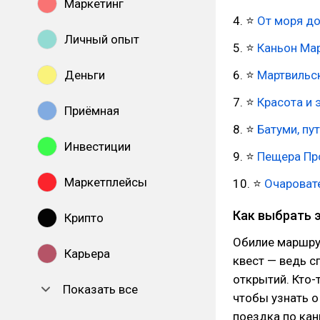
Маркетинг
4. ⭐
От моря до
Личный опыт
5. ⭐
Каньон Ма
Деньги
6. ⭐
Мартвильск
7. ⭐
Красота и 
Приёмная
8. ⭐
Батуми, пу
Инвестиции
9. ⭐
Пещера Про
Маркетплейсы
10. ⭐
Очароват
Как выбрать 
Крипто
Обилие маршру
Карьера
квест — ведь с
открытий. Кто-
Показать все
чтобы узнать о
поездка по кан