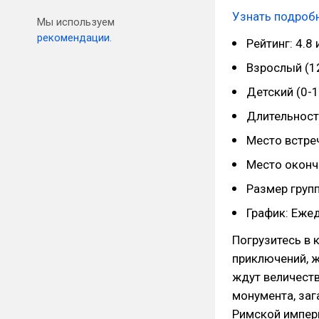
Узнать подробн
Мы используем
рекомендации.
Рейтинг: 4.8
Взрослый (12
Детский (0-1
Длительность
Место встре
Место оконч
Размер групп
График: Ежед
Погрузитесь в 
приключений, ж
ждут величест
монумента, заг
Римской импери