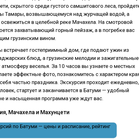
ти, скрытого среди густого самшитового леса, пройдет
цы Тамары, возвышающемуся над журчащей водой, а
освежиться в целебной реке Мачахела. На смотровой
ется захватывающий горный пейзаж, а в погребке вас
щим грузинским вином.
ы встречает гостеприимный дом, где подают ужин из
аджарских блюд, а грузинские мелодии и зажигательные
атмосферу веселья. За 10 часов вы узнаете о местных
лаете эффектные фото, познакомитесь с характером кра
 себя частью праздника. Экскурсия проходит ежедневно,
еловек, стартует и заканчивается в Батуми — удобный
не и насыщенная программа уже ждут вас.
ия, Мачахела и Махунцети