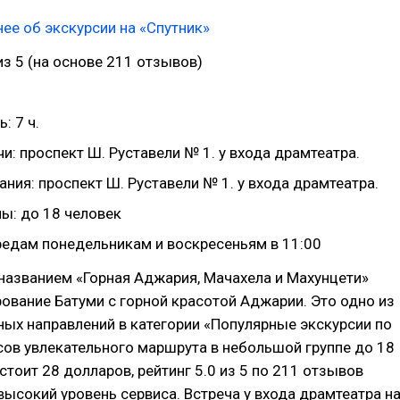
ее об экскурсии на «Спутник»
 из 5 (на основе 211 отзывов)
: 7 ч.
и: проспект Ш. Руставели № 1. у входа драмтеатра.
ния: проспект Ш. Руставели № 1. у входа драмтеатра.
ы: до 18 человек
cредам понедельникам и воскресеньям в 11:00
названием «Горная Аджария, Мачахела и Махунцети»
ование Батуми с горной красотой Аджарии. Это одно из
ых направлений в категории «Популярные экскурсии по
сов увлекательного маршрута в небольшой группе до 18
 стоит 28 долларов, рейтинг 5.0 из 5 по 211 отзывов
ысокий уровень сервиса. Встреча у входа драмтеатра н