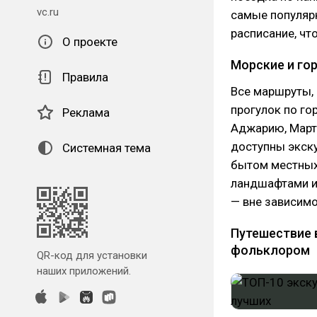
vc.ru
самые популярн
расписание, чт
О проекте
Морские и го
Правила
Все маршруты, 
прогулок по го
Реклама
Аджарию, Мартв
доступны экску
Системная тема
бытом местных
ландшафтами и
— вне зависимо
Путешествие 
фольклором
QR-код для установки
наших приложений.