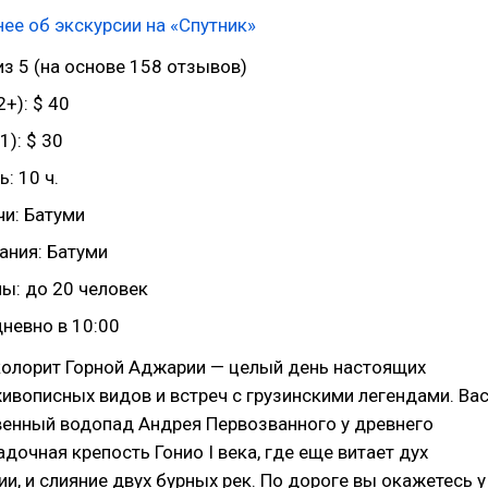
ее об экскурсии на «Спутник»
 из 5 (на основе 158 отзывов)
+): $ 40
1): $ 30
: 10 ч.
чи: Батуми
ания: Батуми
ы: до 20 человек
невно в 10:00
колорит Горной Аджарии — целый день настоящих
ивописных видов и встреч с грузинскими легендами. Ва
венный водопад Андрея Первозванного у древнего
адочная крепость Гонио I века, где еще витает дух
и, и слияние двух бурных рек. По дороге вы окажетесь у