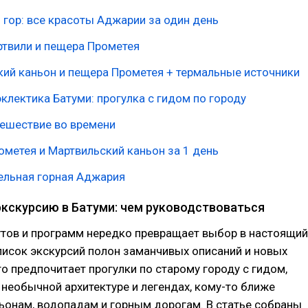
 гор: все красоты Аджарии за один день
ртвили и пещера Прометея
ий каньон и пещера Прометея + термальные источники
эклектика Батуми: прогулка с гидом по городу
тешествие во времени
метея и Мартвильский каньон за 1 день
ельная горная Аджария
экскурсию в Батуми: чем руководствоваться
тов и программ нередко превращает выбор в настоящий
писок экскурсий полон заманчивых описаний и новых
то предпочитает прогулки по старому городу с гидом,
 необычной архитектуре и легендах, кому-то ближе
ьонам, водопадам и горным дорогам. В статье собраны