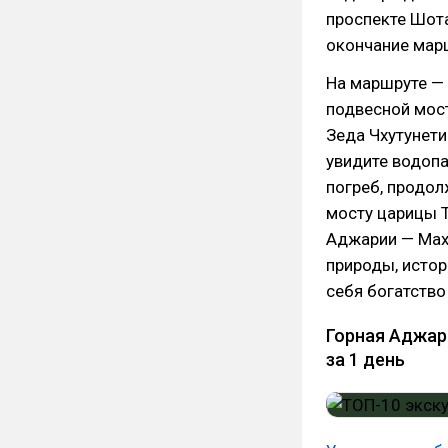
проспекте Шота
окончание мар
На маршруте — 
подвесной мос
Зеда Чхутунети
увидите водоп
погреб, продол
мосту царицы Т
Аджарии — Мах
природы, истор
себя богатство
Горная Аджар
за 1 день