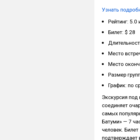
Узнать подробн
Рейтинг: 5.0
Билет: $ 28
Длительность
Место встреч
Место оконча
Размер групп
График: по 
Экскурсия под 
соединяет очар
самых популярн
Батуми» — 7 ча
человек. Билет
подтверждает в