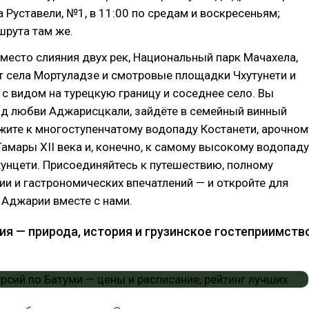
 Руставели, №1, в 11:00 по средам и воскресеньям;
шрута там же.
место слияния двух рек, Национальный парк Мачахела,
т села Мортуладзе и смотровые площадки Чхутунети и
 с видом на турецкую границу и соседнее село. Вы
ад любви Аджарисцкали, зайдёте в семейный винный
жите к многоступенчатому водопаду Костанети, арочном
амары XII века и, конечно, к самому высокому водопаду
унцети. Присоединяйтесь к путешествию, полному
ии и гастрономических впечатлений — и откройте для
 Аджарии вместе с нами.
ия — природа, история и грузинское гостеприимств