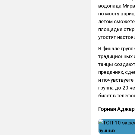
водопада Мирве
по мосту цари
летом сможете 
площадке откро
угостят настоя
В финале групп
традиционных 
танцы создают 
преданиях, сде
и почувствуете
группа до 20 ч
билет в телефо
Горная Аджар