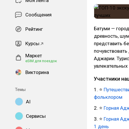
Моя лента
Сообщения
Батуми — город
Рейтинг
древность, шум
Курсы
представить б
почувствовать 
Маркет
Аджарии. Турис
eSIM для поездок
увлекательных 
Викторина
Участники на
1. ⭐
Путешестви
Темы
фольклором
AI
2. ⭐
Горная Адж
Сервисы
3. ⭐
Горная Адж
1 день