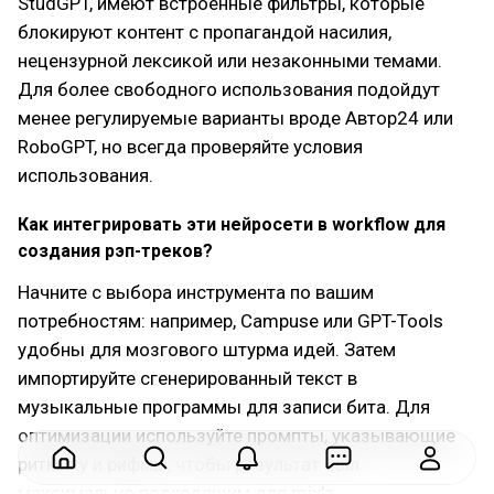
StudGPT, имеют встроенные фильтры, которые
блокируют контент с пропагандой насилия,
нецензурной лексикой или незаконными темами.
Для более свободного использования подойдут
менее регулируемые варианты вроде Автор24 или
RoboGPT, но всегда проверяйте условия
использования.
Как интегрировать эти нейросети в workflow для
создания рэп-треков?
Начните с выбора инструмента по вашим
потребностям: например, Campuse или GPT-Tools
удобны для мозгового штурма идей. Затем
импортируйте сгенерированный текст в
музыкальные программы для записи бита. Для
оптимизации используйте промпты, указывающие
ритмику и рифмы, чтобы результат был
максимально подходящим для mix'а.