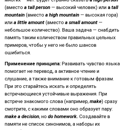
(вместо
a tall person
— высокий человек) или
a
tall
mountain
(вместо
a high mountain
— высокая гора)
или
a little amount
(вместо
a small amount
—
небольшое количество). Ваша задача — снабдить
память таким количеством правильных цельных
примеров, чтобы у него не было шансов
ошибиться.
Применение принципа:
Развивать чувство языка
помогает не перевод, а активное чтение и
слушание, а также внимание к готовым фразам.
При это старайтесь искать и определять
встречающиеся устойчивые выражения. При
встрече знакомого слова (например,
make
) сразу
смотрите, с какими словами оно образует пару:
make a decision
, но
do homework.
Создавайте в
памяти не список синонимов, а наборы их