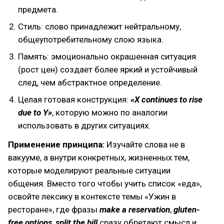
предмета.
Стиль: слово принадлежит нейтральному,
общеупотребительному слою языка.
Память: эмоционально окрашенная ситуация
(рост цен) создает более яркий и устойчивый
след, чем абстрактное определение.
Целая готовая конструкция:
«X continues to rise
due to Y»
, которую можно по аналогии
использовать в других ситуациях.
Применение принципа:
Изучайте слова не в
вакууме, а внутри конкретных, жизненных тем,
которые моделируют реальные ситуации
общения. Вместо того чтобы учить список «еда»,
освойте лексику в контексте темы «Ужин в
ресторане», где фразы
make a reservation
,
gluten-
free options
,
split the bill
сразу обретают смысл и