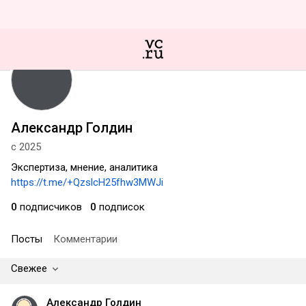
Александр Голдин
с 2025
Экспертиза, мнение, аналитика
https://t.me/+QzslcH25fhw3MWJi
0
подписчиков
0
подписок
Посты
Комментарии
Свежее
Александр Голдин