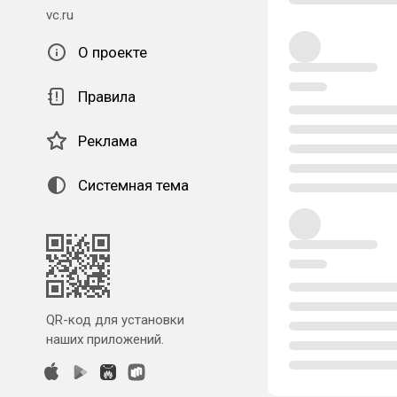
vc.ru
О проекте
Правила
Реклама
Системная тема
QR-код для установки
наших приложений.