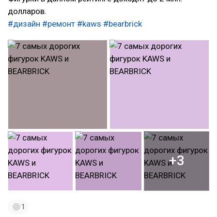
долларов.
#дизайн
#ремонт
#kaws
#bearbrick
+3
1