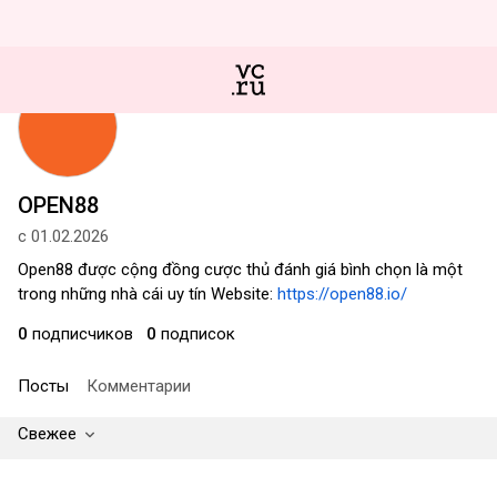
OPEN88
с 01.02.2026
Open88 được cộng đồng cược thủ đánh giá bình chọn là một
trong những nhà cái uy tín Website:
https://open88.io/
0
подписчиков
0
подписок
Посты
Комментарии
Свежее