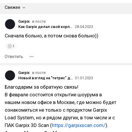
Свежее
Garpix
в посте
Как Garpix делал свой корпоративный сайт: больно, дорого, долго
28.04.2023
Сначала больно, а потом снова больно))
1
Ответить
Garpix
в посте
Новый взгляд на "тетрис" для серьезных логистов или как мы создаем SaaS-платформу на рынке B2B
31.01.2023
Благодарим за обратную связь!
В феврале состоится открытие шоурума в
нашем новом офисе в Москве, где можно будет
ознакомиться не только с продуктом Garpix
Load System, но и рядом других, в том числе и с
ПАК Garpix 3D Scan (
https://garpixscan.com/
).