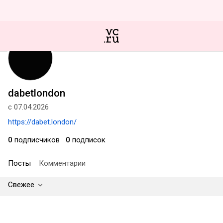
dabetlondon
с 07.04.2026
https://dabet.london/
0
подписчиков
0
подписок
Посты
Комментарии
Свежее