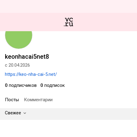
keonhacai5net8
с 20.04.2026
https://keo-nha-cai-5.net/
0
подписчиков
0
подписок
Посты
Комментарии
Свежее