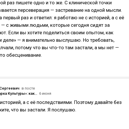
рой раз пишете одно и то же. С клинической точки
ывается персеверация — застревание на одной мысли.
 первый раз и ответил: я работаю не с историей, а с её
 — с живыми людьми, которые сегодня сидят за
ют. Если вы хотите поделиться своим опытом, как
 деле» — я внимательно выслушаю. Но требовать,
чали, потому что вы что-то там застали, а мы нет —
это обесценивание.
Сергеевич
в посте
«Шеф, до Парка Культуры»: как таксист из элиты стал невидимкой.
6 июня
 историей, а с её последствиями. Поэтому давайте без
ите, что вы застали. Я послушаю.