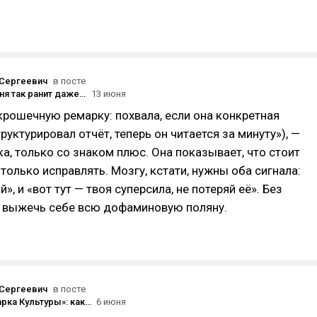
Сергеевич
в посте
«Почему меня так ранит даже мягкая критика?»
13 июня
рошечную ремарку: похвала, если она конкретная
руктурировал отчёт, теперь он читается за минуту»), —
ка, только со знаком плюс. Она показывает, что стоит
 только исправлять. Мозгу, кстати, нужны оба сигнала:
й», и «вот тут — твоя суперсила, не потеряй её». Без
 выжечь себе всю дофаминовую поляну.
Сергеевич
в посте
«Шеф, до Парка Культуры»: как таксист из элиты стал невидимкой.
6 июня