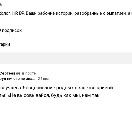
26
олог. HR BP. Ваши рабочие истории, разобранные с эмпатией, а 
0
подписок
арии
Сергеевич
в посте
Когда ваш труд ничего не значит: как общество обесценивает людей и как сохранить достоинство
24 июня
случаев обесценивание родных является кривой
ы: «Не высовывайся, будь как мы, нам так