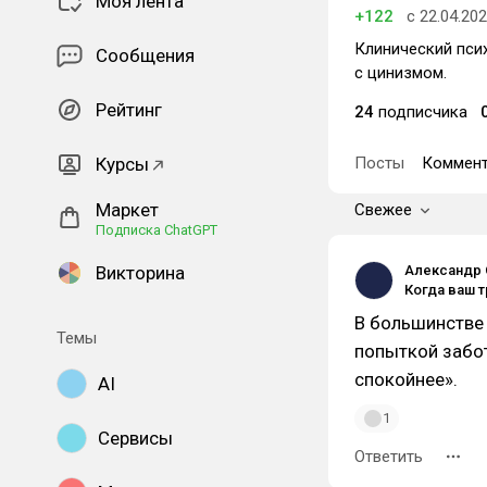
Моя лента
+122
с 22.04.20
Клинический псих
Сообщения
с цинизмом.
Рейтинг
24
подписчика
Курсы
Посты
Коммент
Маркет
Свежее
Подписка ChatGPT
Викторина
Александр 
В большинстве 
Темы
попыткой забот
спокойнее».
AI
1
Сервисы
Ответить