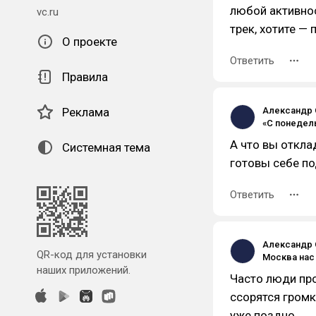
любой активнос
vc.ru
трек, хотите — 
О проекте
Ответить
Правила
Реклама
Александр 
А что вы откла
Системная тема
готовы себе по
Ответить
Александр 
QR-код для установки
наших приложений.
Часто люди про
ссорятся громк
уже поздно.