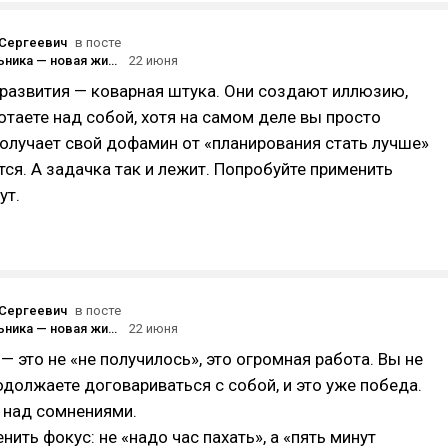
Сергеевич
в посте
«С понедельника — новая жизнь». Знакомо?
22 июня
развития — коварная штука. Они создают иллюзию,
отаете над собой, хотя на самом деле вы просто
получает свой дофамин от «планирования стать лучше»
тся. А задачка так и лежит. Попробуйте применить
ут.
Сергеевич
в посте
«С понедельника — новая жизнь». Знакомо?
22 июня
 — это не «не получилось», это огромная работа. Вы не
одолжаете договариваться с собой, и это уже победа.
 над сомнениями.
нить фокус: не «надо час пахать», а «пять минут