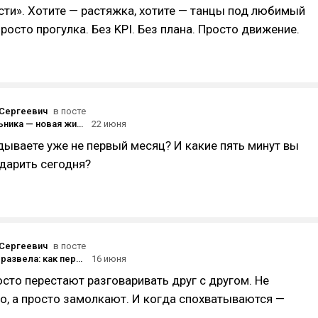
ти». Хотите — растяжка, хотите — танцы под любимый
просто прогулка. Без KPI. Без плана. Просто движение.
Сергеевич
в посте
«С понедельника — новая жизнь». Знакомо?
22 июня
дываете уже не первый месяц? И какие пять минут вы
дарить сегодня?
Сергеевич
в посте
Москва нас развела: как переезд в большой город едва не разрушил нашу семью
16 июня
сто перестают разговаривать друг с другом. Не
о, а просто замолкают. И когда спохватываются —