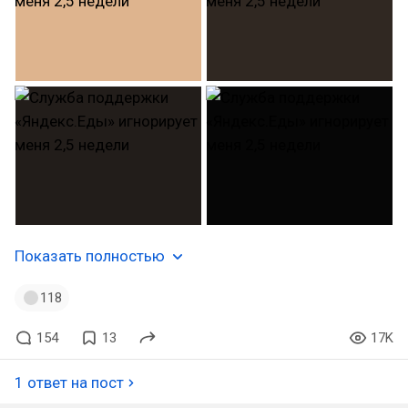
Показать полностью
118
154
13
17K
1 ответ на пост