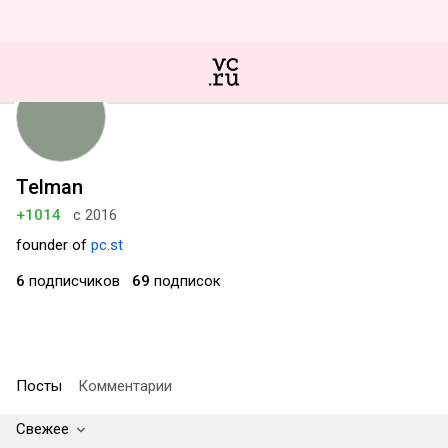
Telman
+1014
с 2016
founder of
pc.st
6
подписчиков
69
подписок
Посты
Комментарии
Свежее