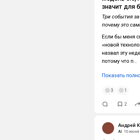
значит для 
Три события за
почему это сам
Если бы меня с
«новой техноло
назвал эту нед
потому что п…
Показать полн
3
1
2
Андрей К
AI
10 июня