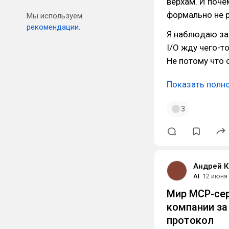
верхам. И поче
формально не 
Мы используем
рекомендации.
Я наблюдаю за 
I/O жду чего-то
Не потому что 
Показать полн
3
Андрей К
AI
12 июня
Мир MCP-сер
компании за
протокол