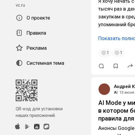
Я хочу начать 
vc.ru
тысяч раз в де
закупкам в сре
О проекте
упоминаний бр
Правила
Показать полн
Реклама
1
1
Системная тема
Андрей К
AI
13 июня
AI Mode у м
QR-код для установки
в котором б
наших приложений.
правила для
Анонсы Google 