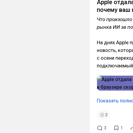
Apple отдала
почему ваш 
Что произошло 
рынка ИИ за п
На днях Apple 
новость, котора
с осени перехо
подключаемый ч
Показать полн
3
3
1