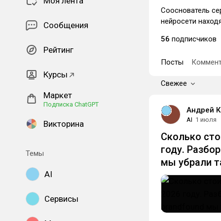
Моя лента
Сооснователь се
нейросети находя
Сообщения
56
подписчиков
Рейтинг
Посты
Коммент
Курсы
Свежее
Маркет
Подписка ChatGPT
Андрей К
AI
1 июля
Викторина
Сколько сто
году. Разбо
Темы
мы убрали 
AI
Сервисы