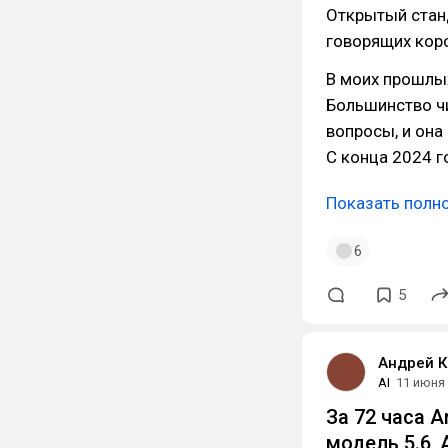
Открытый станд
говорящих коро
В моих прошлых
Большинство ч
вопросы, и она
С конца 2024 г
Показать полн
6
5
Андрей К
AI
11 июня
За 72 часа A
модель 5.6,