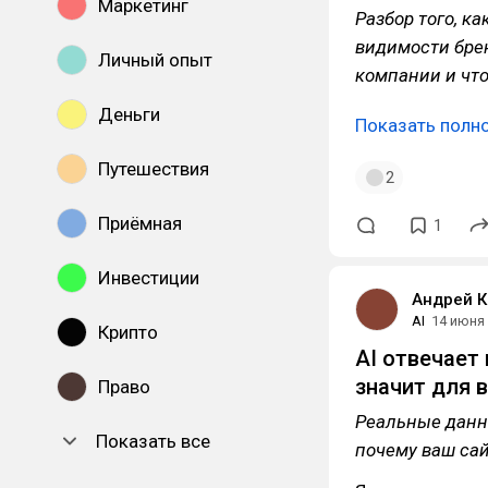
Маркетинг
Разбор того, к
видимости брен
Личный опыт
компании и что
Деньги
Показать полн
Путешествия
2
Приёмная
1
Инвестиции
Андрей К
AI
14 июня
Крипто
AI отвечает
значит для 
Право
Реальные данны
Показать все
почему ваш сай