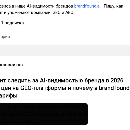
рвиса в нише AI-видимости брендов
brandfound.ai
. Пишу, как
т и упоминают компании. GEO и AEO.
1
подписка
арии
олесников
ит следить за AI-видимостью бренда в 2026
р цен на GEO-платформы и почему в brandfound
тарифы