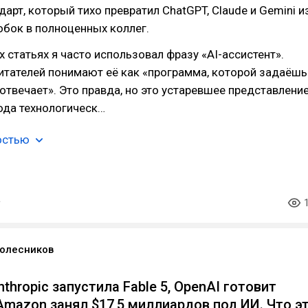
арт, который тихо превратил ChatGPT, Claude и Gemini и
бок в полноценных коллег.
 статьях я часто использовал фразу «AI-ассистент».
итателей понимают её как «программа, которой задаёшь
 отвечает». Это правда, но это устаревшее представление
ода технологическ…
остью
олесников
nthropic запустила Fable 5, OpenAI готовит
 Amazon занял $17,5 миллиардов под ИИ. Что э