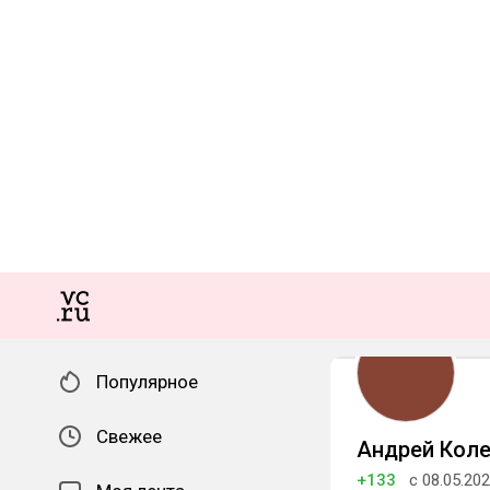
Популярное
Свежее
Андрей Кол
+133
с 08.05.20