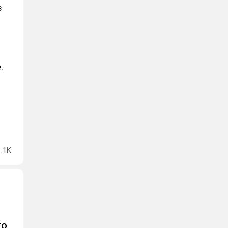
з
.
1.1K
то