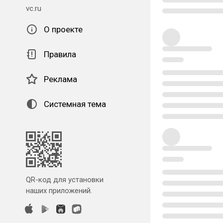
vc.ru
О проекте
Правила
Реклама
Системная тема
QR-код для установки
наших приложений.