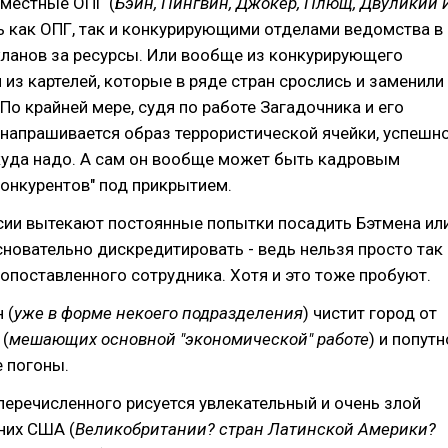
 местные ОПГ (
Бэйн, Пингвин, Джокер, Плющ, Двуликий 
ь как ОПГ, так и конкурирующими отделами ведомства в
кланов за ресурсы. Или вообще из конкурирующего
 из картелей, которые в ряде стран срослись и заменили
 По крайней мере, судя по работе Загадочника и его
 напрашивается образ террористической ячейки, успешн
куда надо. А сам он вообще может быть кадровым
онкурентов" под прикрытием.
сии вытекают постоянные попытки посадить Бэтмена ил
новательно дискредитировать - ведь нельзя просто так
опоставленного сотрудника. Хотя и это тоже пробуют.
 (
уже в форме некоего подразделения
) чистит город от
 (
мешающих основной "экономической" работе
) и попутн
 погоны.
еречисленного рисуется увлекательный и очень злой
них США (
Великобритании? стран Латинской Америки?