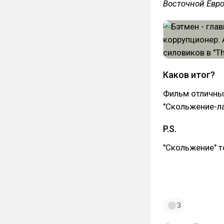
Восточной Евр
Каков итог?
Фильм отличный,
"Скольжение-лай
P.S.
"Скольжение" т
3