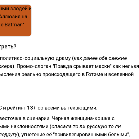
треть?
 политико-социальную драму (
как ранее обе свежие
окера
). Промо-слоган "Правда срывает маски" как нельзя
ысления реально происходящего в Готэме и вселенной
C и рейтинг 13+ со всеми вытекающими.
весточка в сценарии. Черная женщина-кошка с
ыми наклонностями (
спасала то ли русскую то ли
подругу
), угнетение её "привилегированными белыми",