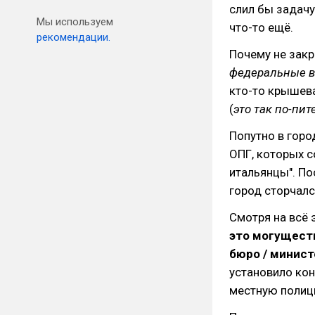
слил бы задачу
Мы используем
что-то ещё.
рекомендации.
Почему не закр
федеральные 
кто-то крышева
(
это так по-пи
Попутно в горо
ОПГ, которых с
итальянцы". По
город сторчалс
Смотря на всё 
это могуществ
бюро / минис
установило кон
местную полиц