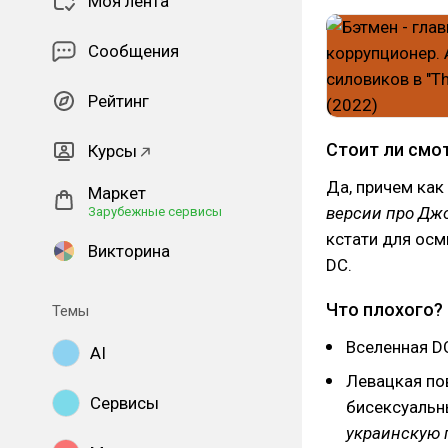
Моя лента
Сообщения
Рейтинг
Стоит ли смо
Курсы
Да, причем как
Маркет
версии про Дж
Зарубежные сервисы
кстати для осм
Викторина
DC.
Что плохого?
Темы
Вселенная D
AI
Левацкая по
Сервисы
бисексуальн
украинскую 