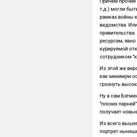
Причем прочие
т.д.
) могли быт
рамках войны 
ведомства. Или
правительства.
ресурсам, явно
курируемой от
сотрудником "к
Из этой же вер
как минимум ос
грохнуть высок
Ну а сам Бэтмен
"плохих парней"
получает новые
Из всего вышеп
портрет нынеш