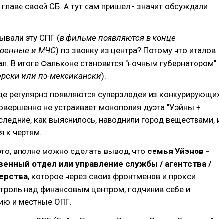
 главе своей СБ. А тут сам пришел - значит обсуждали
ывали эту ОПГ (
в фильме появляются в конце
военные и МЧС
) по звонку из центра? Потому что италов
л. В итоге Фальконе становится "ночным губернатором"
терски или по-мексикански
).
де регулярно появляются суперзлодеи из конкурирующи
овершенно не устраивает монополия дуэта "Уэйны +
следние, как выяснилось, наводнили город веществами, 
я к чертям.
это, вполне можно сделать вывод, что
семья Уйэнов -
енный отдел или управление службы / агентства /
терства
, которое через своих фронтменов и прокси
троль над финансовым центром, подчинив себе и
ию и местные ОПГ.