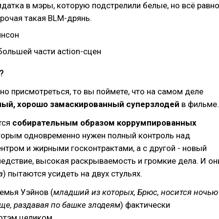
датка в мэры, которую подстрелили белые, но всё равн
прочая такая BLM-дрянь.
инсон
большей части action-сцен
?
но присмотреться, то вы поймете, что на самом деле
вный, хорошо замаскированный суперзлодей
в фильме.
тся
собирательным образом коррумпированных
оторым одновременно нужен полный контроль над
тром и жирными госконтрактами, а с другой - новый
ледствие, высокая раскрываемость и громкие дела. И он
а
) пытаются усидеть на двух стульях.
семья Уэйнов (
младший из которых, Брюс, носится ночью
аще, раздавая по башке злодеям
) фактически
отэм целиком.