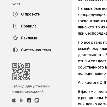
vc.ru
Папаша был вс
О проекте
генерирующих м
госконтрактах 
Правила
явно кто-то из
при беспорядка
Реклама
Но все равно п
семейному клан
Системная тема
деятельность. 
отца и создаёт
собственного в
полиция давно 
А с кем эта ОП
QR-код для установки
В фильме нам 
наших приложений.
с репортером. 
они давно не з