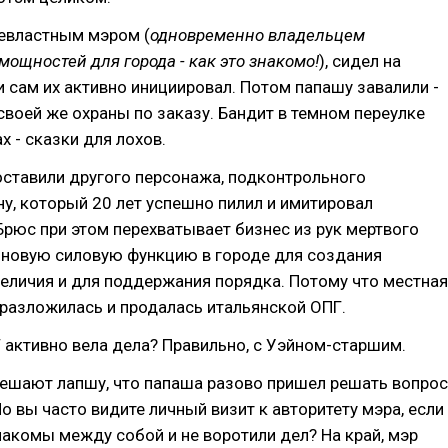
евластным мэром (
одновременно владельцем
ощностей для города - как это знакомо!
), сидел на
и сам их активно инициировал. Потом папашу завалили -
 своей же охраны по заказу. Бандит в темном переулке
х - сказки для лохов.
оставили другого персонажа, подконтрольного
у, который 20 лет успешно пилил и имитировал
Брюс при этом перехватывает бизнес из рук мертвого
 новую силовую функцию в городе для создания
еличия и для поддержания порядка. Потому что местная
разложилась и продалась итальянской ОПГ.
Г активно вела дела? Правильно, с Уэйном-старшим.
вешают лапшу, что папаша разово пришел решать вопрос
Но вы часто видите личный визит к авторитету мэра, если
накомы между собой и не воротили дел? На край, мэр