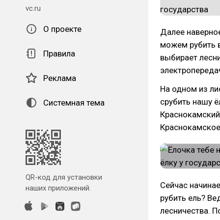
vc.ru
О проекте
Далее наверное
можем рубить в
Правила
выбирает лесни
электропереда
Реклама
На одном из ли
срубить нашу ё
Системная тема
Краснокамский 
Краснокамское 
QR-код для установки
Сейчас начинае
наших приложений.
рубить ель? Ве
лесничества. П