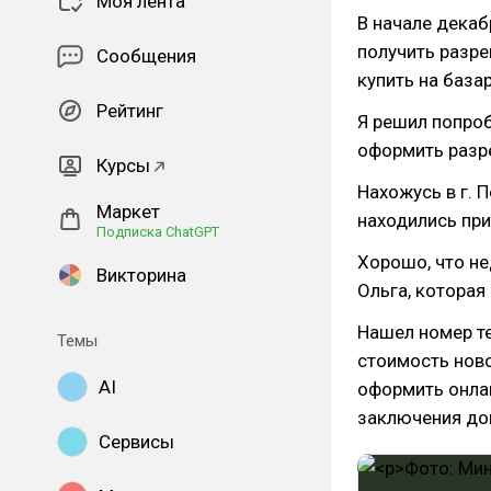
Моя лента
В начале декаб
получить разре
Сообщения
купить на базар
Рейтинг
Я решил попроб
оформить разре
Курсы
Нахожусь в г. П
Маркет
находились прим
Подписка ChatGPT
Хорошо, что не
Викторина
Ольга, которая
Нашел номер те
Темы
стоимость ново
AI
оформить онлай
заключения до
Сервисы