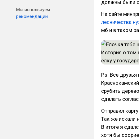
должны были с
Мы используем
На сайте минпр
рекомендации.
лесничества ну
мб и в таком р
P.s. Все друзья
Краснокамский 
срубить дерево,
сделать соглас
Отправил карту 
Так же искали 
В итоге я сдал
хотя бы соори