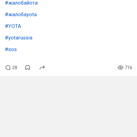
#жалобайота
#жалобаyota
#YOTA
#yotarussia
#sos
28
716