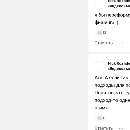
Nick Rozhde
я бы переформу
фишинг» :)
13
Ответить
Nick Rozhde
Ага. А если так
подходы для по
Понятно, что ту
подход-то один
этим»
1
Ответить