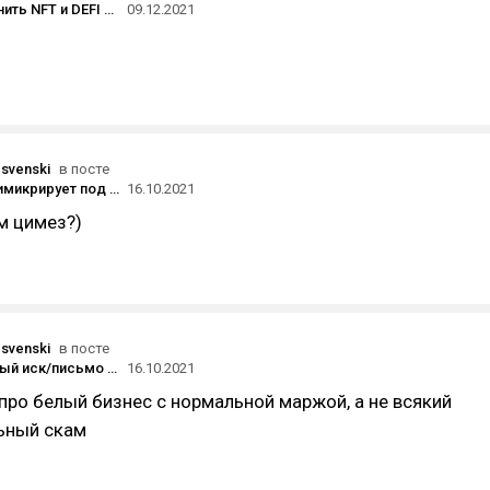
Как обьединить NFT и DEFI а главное зачем?
09.12.2021
svenski
в посте
«Яндекс» мимикрирует под системные сообщения Apple — это сильно бесит
16.10.2021
м цимез?)
svenski
в посте
Коллективный иск/письмо в ФАС к Facebook от тех, кому ФБ безосновательно забанил рекламный аккаунт
16.10.2021
про белый бизнес с нормальной маржой, а не всякий
ьный скам