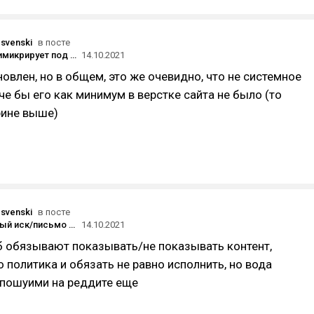
svenski
в посте
«Яндекс» мимикрирует под системные сообщения Apple — это сильно бесит
14.10.2021
новлен, но в общем, это же очевидно, что не системное
е бы его как минимум в верстке сайта не было (то
крине выше)
svenski
в посте
Коллективный иск/письмо в ФАС к Facebook от тех, кому ФБ безосновательно забанил рекламный аккаунт
14.10.2021
б обязывают показывать/не показывать контент,
о политика и обязать не равно исполнить, но вода
. пошуими на реддите еще