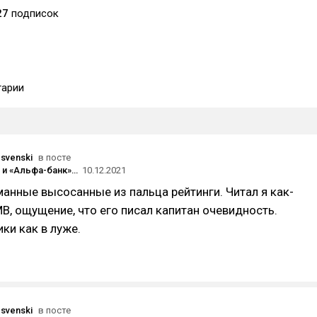
27
подписок
арии
svenski
в посте
«Делобанк» и «Альфа-банк» возглавили рейтинг лучших интернет-банков для предпринимателей по версии Markswebb
10.12.2021
анные высосанные из пальца рейтинги. Читал я как-
МВ, ощущение, что его писал капитан очевидность.
ики как в луже.
svenski
в посте