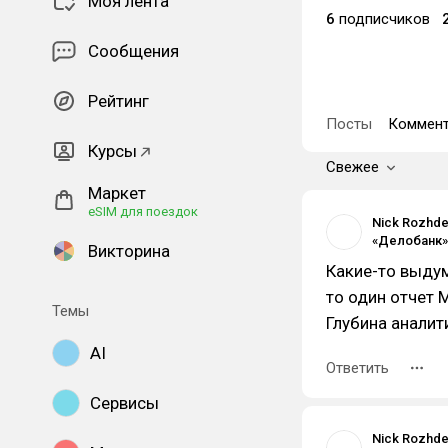
Моя лента
6
подписчиков
Сообщения
Рейтинг
Посты
Коммент
Курсы
Свежее
Маркет
eSIM для поездок
Nick Rozhde
Викторина
Какие-то выдум
то один отчет 
Темы
Глубина аналит
AI
Ответить
Сервисы
Nick Rozhde