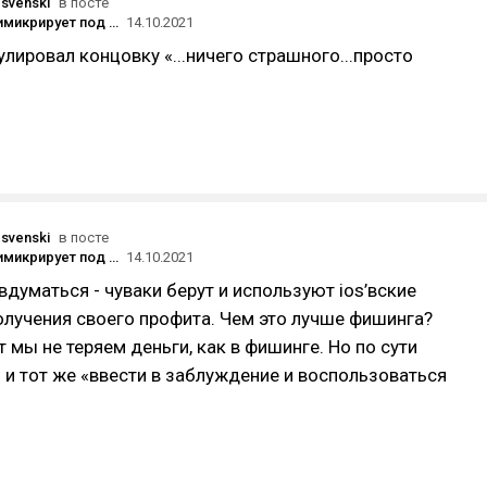
svenski
в посте
«Яндекс» мимикрирует под системные сообщения Apple — это сильно бесит
14.10.2021
лировал концовку «...ничего страшного...просто
svenski
в посте
«Яндекс» мимикрирует под системные сообщения Apple — это сильно бесит
14.10.2021
 вдуматься - чуваки берут и используют ios’вские
лучения своего профита. Чем это лучше фишинга?
т мы не теряем деньги, как в фишинге. Но по сути
 и тот же «ввести в заблуждение и воспользоваться