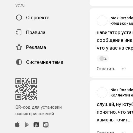
vc.ru
О проекте
Nick Rozhde
Правила
навигатор уста
сообщение инач
Реклама
что у вас на с
2
Системная тема
Ответить
Nick Rozhde
слушай, ну юту
QR-код для установки
понятно, что эт
наших приложений.
камень точит..