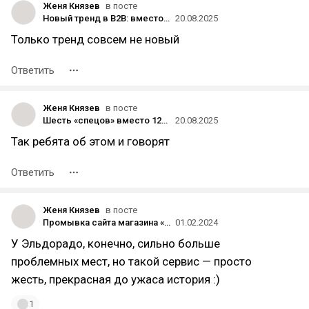
Женя Князев
в посте
Новый тренд в B2B: вместо продажи — приглашение к будущему диалогу
20.08.2025
Только тренд совсем не новый
Ответить
Женя Князев
в посте
Шесть «спецов» вместо 120 и сэкономленные «сотни тысяч долларов» благодаря нейросетям: как омичи поучаствовали в производстве клипа Snoop Dogg про подарки в Telegram
20.08.2025
Так ребята об этом и говорят
Ответить
Женя Князев
в посте
Промывка сайта магазина «Эльдорадо»: как улучшить процесс оформления покупки онлайн
01.02.2024
У Эльдорадо, конечно, сильно больше
проблемных мест, но такой сервис — просто
жесть, прекрасная до ужаса история :)
1