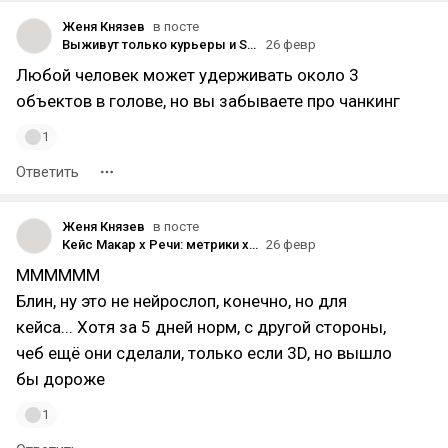
Женя Князев
в посте
Выживут только курьеры и Solo Founders. Почему алгоритмам проще заменить ваш интеллект, чем физический труд
26 февр
Любой человек может удерживать около 3
объектов в голове, но вы забываете про чанкинг
1
Ответить
Женя Князев
в посте
Кейс Макар x Речи: метрики x2, лукбук и тизер за 5 дней в 6 раз дешевле съёмки
26 февр
ММММММ
Блин, ну это не нейрослоп, конечно, но для
кейса... Хотя за 5 дней норм, с другой стороны,
чеб ещё они сделали, только если 3D, но вышло
бы дороже
1