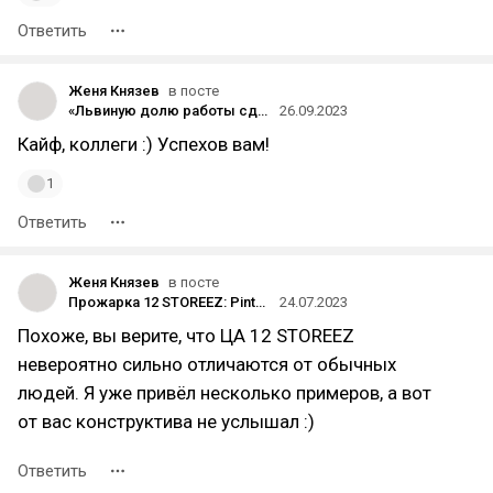
Ответить
Женя Князев
в посте
«Львиную долю работы сделали и часть команды освободили»: как мы делаем редизайн Mindbox
26.09.2023
Кайф, коллеги :) Успехов вам!
1
Ответить
Женя Князев
в посте
Прожарка 12 STOREEZ: Pinterest с ценами или интернет-магазин?
24.07.2023
Похоже, вы верите, что ЦА 12 STOREEZ
невероятно сильно отличаются от обычных
людей. Я уже привёл несколько примеров, а вот
от вас конструктива не услышал :)
Ответить