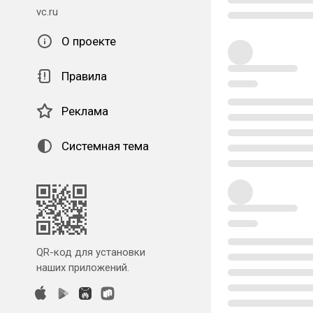
vc.ru
О проекте
Правила
Реклама
Системная тема
QR-код для установки
наших приложений.