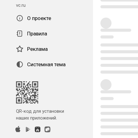
vc.ru
О проекте
Правила
Реклама
Системная тема
QR-код для установки
наших приложений.