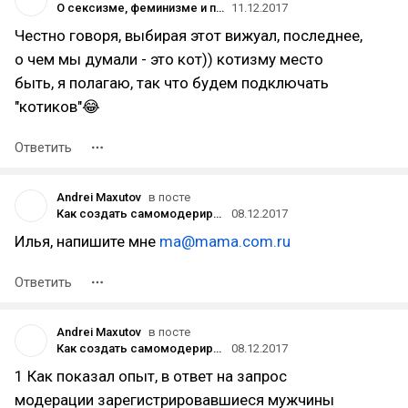
О сексизме, феминизме и прочих измах
11.12.2017
Честно говоря, выбирая этот вижуал, последнее,
о чем мы думали - это кот)) котизму место
быть, я полагаю, так что будем подключать
"котиков"😂
Ответить
Andrei Maxutov
в посте
Как создать самомодерируемое сообщество
08.12.2017
Илья, напишите мне
ma@mama.com.ru
Ответить
Andrei Maxutov
в посте
Как создать самомодерируемое сообщество
08.12.2017
1 Как показал опыт, в ответ на запрос
модерации зарегистрировавшиеся мужчины