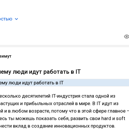
остью
зимут
чему люди идут работать в IT
есколько десятилетий IT-индустрия стала одной из
стущих и прибыльных отраслей в мире. В IT идут из
й и в любом возрасте, потому что в этой сфере главное 
десь ты можешь показать себя, развить свои hard и soft
е внести вклад в создание инновационных продуктов.