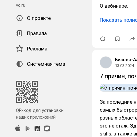
vc.ru
О вебинаре:
О проекте
Показать полн
Правила
Реклама
Бизнес-А
Системная тема
13.03.2024
7 причин, по
За последние н
самых быстрора
QR-код для установки
наших приложений.
разных областе
это не стаж. З
skills, а такж