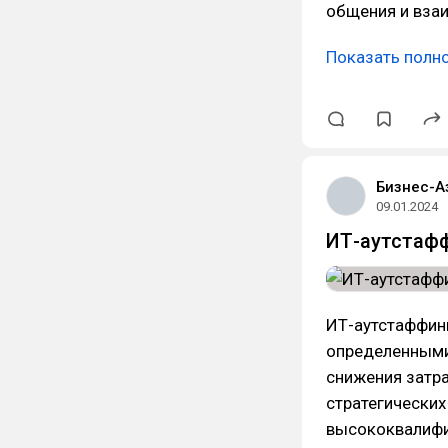
общения и вза
Показать полн
Бизнес-А
09.01.2024
ИТ-аутстафф
ИТ-аутстаффинг
определенными
снижения затра
стратегических
высококвалифи