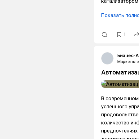
катализатором
Показать полн
1
Бизнес-А
Маркетпле
Автоматизац
В современном
успешного упра
продовольстве
количество инф
предпочтениях.
достижения ма