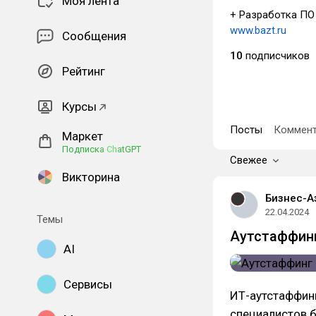
Моя лента
+ Разработка ПО
www.bazt.ru
Сообщения
10
подписчиков
Рейтинг
Курсы
Посты
Коммент
Маркет
Подписка ChatGPT
Свежее
Викторина
Бизнес-А
22.04.2024
Темы
Аутстаффинг
AI
Сервисы
ИТ-аутстаффинг
специалистов б