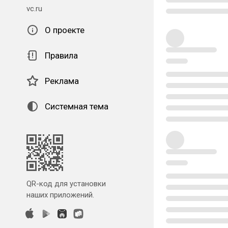
vc.ru
О проекте
Правила
Реклама
Системная тема
QR-код для установки
наших приложений.