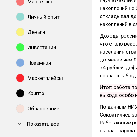
научно-техниче
Маркетинг
накоплений не 
откладывал де
Личный опыт
накоплений в с
Деньги
Доходы россиян
что стало реко
Инвестиции
населения стра
до менее чем $
Приёмная
74 рублей, деф
сократить бюд
Маркетплейсы
Итог: работа по
Крипто
выхода особо и
По данным НИУ 
Образование
Сократились за
Работающие ро
Показать все
выплат зарплат