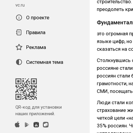
строительство.
vc.ru
преодолеть кри
О проекте
Фундаментал
Правила
это огромная п
языке цифр, но
Реклама
сказаться на с
Столкнувшись 
Системная тема
россияне стали
россиян стали
грамотности, н
СМИ, посещать
Люди стали коп
QR-код для установки
страхование жи
наших приложений.
четкой цели «н
35% россиян. 