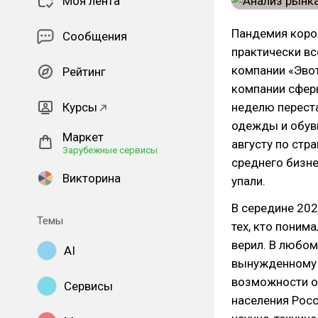
Моя лента
Пандемия корон
Сообщения
практически вс
компании «Эвот
Рейтинг
компании сферы
Курсы
неделю перест
одежды и обуви
Маркет
августу по стр
Зарубежные сервисы
среднего бизне
Викторина
упали.
В середине 202
Темы
тех, кто понима
верил. В любом
AI
вынужденному о
возможности от
Сервисы
населения Росс