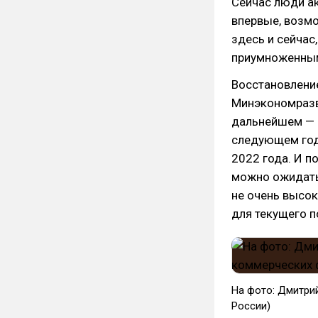
Сейчас люди ак
впервые, возмо
здесь и сейчас
приумноженны
Восстановлени
Минэкономразви
дальнейшем — н
следующем году
2022 года. И п
можно ожидать,
не очень высок
для текущего п
На фото: Дмитри
России)