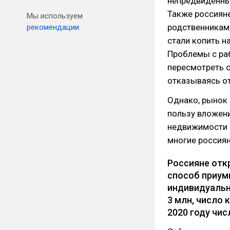
непредвиденных
Также россияне
Мы используем
родственникам,
рекомендации.
стали копить н
Проблемы с ра
пересмотреть с
отказываясь от
Однако, рынок 
пользу вложени
недвижимости в
многие россиян
Россияне отк
способ приум
индивидуальн
3 млн, число
2020 году чис