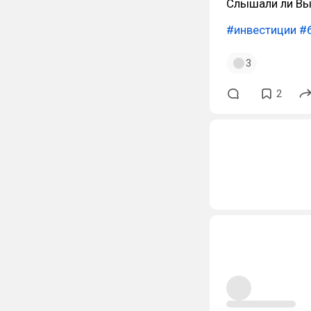
Слышали ли Вы
#инвестиции
#
3
2