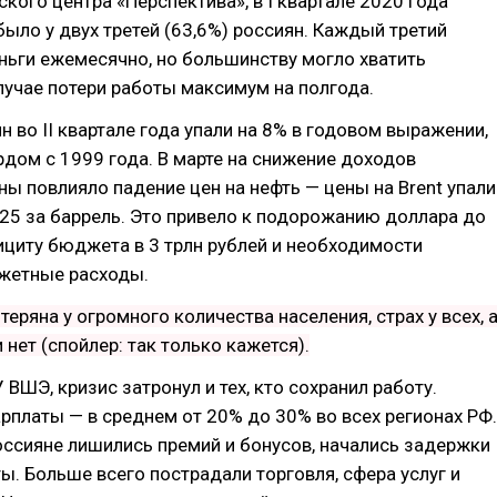
ского центра «Перспектива», в I квартале 2020 года
было у двух третей (63,6%) россиян. Каждый третий
ньги ежемесячно, но большинству могло хватить
лучае потери работы максимум на полгода.
 во II квартале года упали на 8% в годовом выражении,
рдом с 1999 года. В марте на снижение доходов
ны повлияло падение цен на нефть — цены на Brent упали
25 за баррель. Это привело к подорожанию доллара до
ициту бюджета в 3 трлн рублей и необходимости
жетные расходы.
теряна у огромного количества населения, страх у всех, 
 нет (спойлер: так только кажется).
ВШЭ, кризис затронул и тех, кто сохранил работу.
рплаты — в среднем от 20% до 30% во всех регионах РФ.
ссияне лишились премий и бонусов, начались задержки
ы. Больше всего пострадали торговля, сфера услуг и