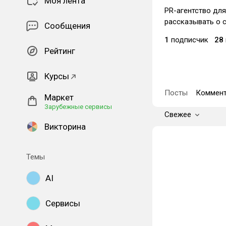
Моя лента
PR-агентство дл
рассказывать о с
Сообщения
1
подписчик
28
Рейтинг
Курсы
Посты
Коммент
Маркет
Зарубежные сервисы
Свежее
Викторина
Темы
AI
Сервисы