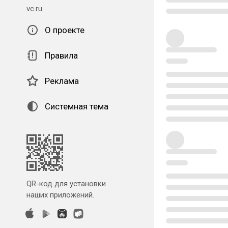
vc.ru
О проекте
Правила
Реклама
Системная тема
QR-код для установки
наших приложений.