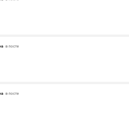
на
в посте
на
в посте