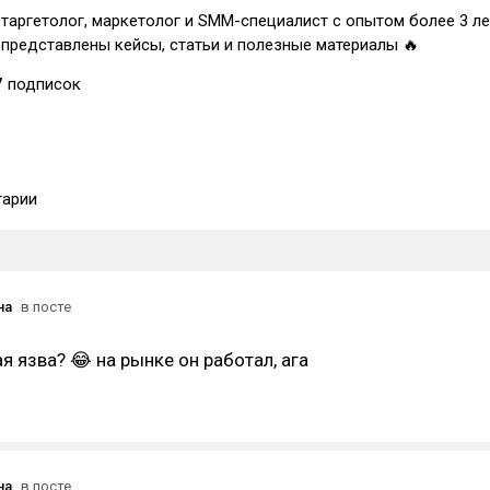
- таргетолог, маркетолог и SMM-специалист с опытом более 3 ле
е представлены кейсы, статьи и полезные материалы 🔥
7
подписок
арии
на
в посте
ая язва? 😂 на рынке он работал, ага
на
в посте