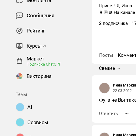
Моя лента
Привет! Я, Инна 
👩🏼‍💻 На канал
Сообщения
2
подписчика
1
Рейтинг
Курсы
Посты
Коммент
Маркет
Подписка ChatGPT
Свежее
Викторина
Инна Марки
22.03.2022
Темы
Фу, а че Вы так
AI
Ответить
Сервисы
Инна Марки