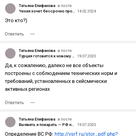
Татьяна Епифанова
в посте
Чехия хочет бессрочно продлить запрет на выдачу ВНЖ
14.02.2024
Это кто?)
Ответить
Татьяна Епифанова
в посте
Турция готовится к новому разрушительному землетрясению
19.07.2023
Да, к сожалению, далеко не все объекты
построены с соблюдением технических норм и
требований, установленных в сейсмически
активных регионах
Ответить
Татьяна Епифанова
в посте
Выявить и покарать — РФ начнет выявлять нелегальные доходы россиян за рубежом
19.07.2023
Определение ВС РФ:
http://vsrf.ru/stor_pdf.php?