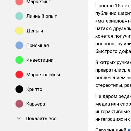
Маркетинг
Прошло 15 лет,
публично шарит
Личный опыт
«материалов» н
чатах с друзьям
Деньги
хочется получи
вопросы, ну ил
Приёмная
быстрого дофа
Инвестиции
В хитрых ручка
превратились е
Маркетплейсы
вовлечением ч
стереотипы, ра
Крипто
Не даром редак
Карьера
медиа или спор
интерактивные 
Показать все
интеграциях и 
Сегодняшний
#