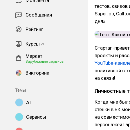
Моя лента
тестов, квизов
Superjob, Call
Сообщения
дня»
Рейтинг
Курсы
Стартап-привет
проекты и рас
Маркет
Зарубежные сервисы
YouTube-канал
позитивной сто
Викторина
на связи!
Темы
Личностные т
Когда мне было
AI
стенки в ВК мо
Сервисы
на совместимос
персонажей Гар