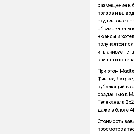
размещение в б
призов и вывод
студентов с п
образовательны
нюансы и хотел
получается по
и планирует ст
квизов и интер
При этом Madt
Финтех, Литрес
публикаций в с
созданные в Ma
Телеканала 2x2
даже в блоге Al
Стоимость зави
просмотров тес