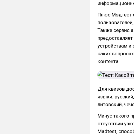
информационные
Плюс Мэдтест с
пользователей,
Также сервис а
предоставляет 
устройствам и 
каких вопросах
контента.
Для квизов до
языки: русский,
литовский, чече
Минус такого п
отсутствии узк
Madtest, спосо