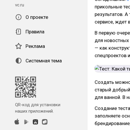
vc.ru
прикольные тес
результатов. А
О проекте
сервисе, ждет 
Правила
В первую очере
для новостных 
Реклама
— как конструк
спецпроектов 
Системная тема
Создать можно 
старый добрый 
для ванной. В 
QR-код для установки
Создание теста
наших приложений.
заполняете осн
брендирование,