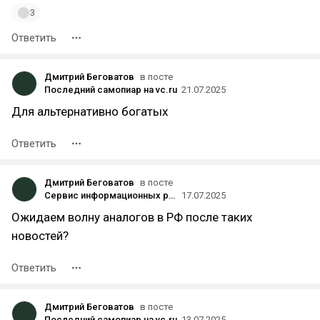
3
Ответить
Дмитрий Беговатов
в посте
Последний самопиар на vc.ru
21.07.2025
Для альтернативно богатых
Ответить
Дмитрий Беговатов
в посте
Сервис информационных рассылок Substack привлёк $100 млн при оценке в $1,1 млрд — NYT
17.07.2025
Ожидаем волну аналогов в РФ после таких
новостей?
Ответить
Дмитрий Беговатов
в посте
Последний самопиар на vc.ru
13.07.2025