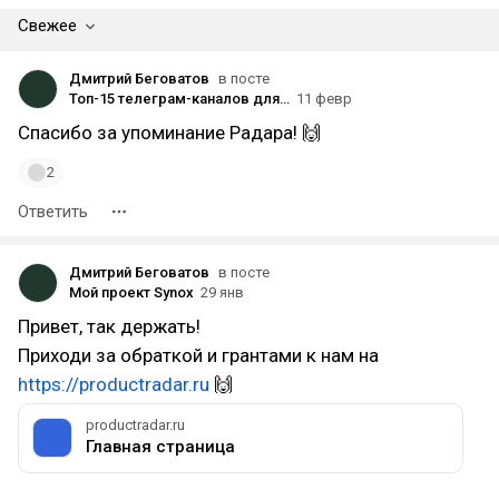
Свежее
Дмитрий Беговатов
в посте
Топ-15 телеграм-каналов для предпринимателей, которые читают, а не пролистывают
11 февр
Спасибо за упоминание Радара! 🙌
2
Ответить
Дмитрий Беговатов
в посте
Мой проект Synox
29 янв
Привет, так держать!
Приходи за обраткой и грантами к нам на
https://productradar.ru
🙌
productradar.ru
Главная страница