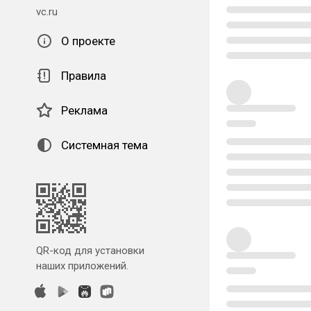
vc.ru
О проекте
Правила
Реклама
Системная тема
QR-код для установки
наших приложений.