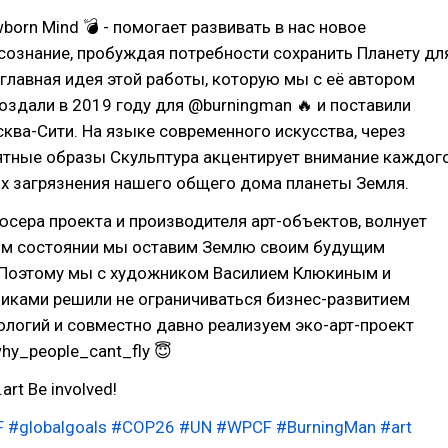
born Mind 💣 - помогает развивать в нас новое
ознание, пробуждая потребности сохранить Планету дл
 главная идея этой работы, которую мы с её автором
 создали в 2019 году для @burningman 🔥 и поставили
сква-Сити. На языке современного искусства, через
ятные образы Скульптура акцентирует внимание каждог
х загрязнения нашего общего дома планеты Земля.
юсера проекта и производителя арт-объектов, волнует
ком состоянии мы оставим Землю своим будущим
 Поэтому мы с художником Василием Клюкиным и
ками решили не ограничиваться бизнес-развитием
ологий и совместно давно реализуем эко-арт-проект
hy_people_cant_fly 😇
rt Be involved!
F
#globalgoals
#COP26
#UN
#WPCF
#BurningMan
#art