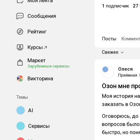
Моя лента
1
подписчик
27
Сообщения
Рейтинг
Посты
Коммент
Курсы
Свежее
Маркет
Зарубежные сервисы
Олеся
Приёмная
Викторина
Озон мне пр
Моя история на
Темы
заказать в Озо
AI
Оговорюсь, до 
вопросов было
Сервисы
быстро, но пон