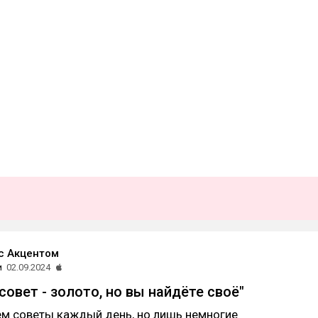
с Акцентом
и
02.09.2024
овет - золото, но вы найдёте своё"
ем советы каждый день, но лишь немногие