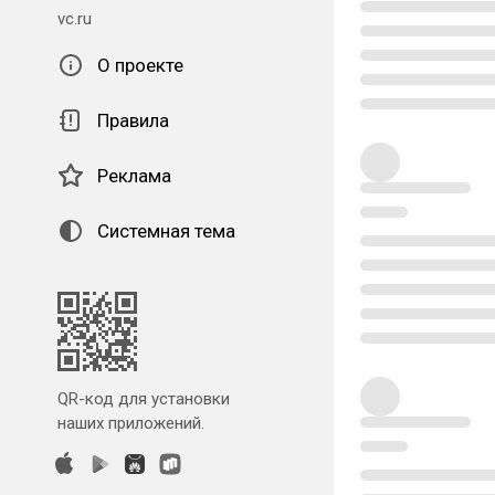
vc.ru
О проекте
Правила
Реклама
Системная тема
QR-код для установки
наших приложений.