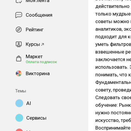
Моя лента
действительно 
только мудрые 
Сообщения
советы можно п
аналитиков, эк
Рейтинг
подходит для к
Курсы
уметь фильтров
взвешенные ре
Маркет
заключается не
Оплата подписок
использовать. 
Викторина
понимать, что 
Фундаментальны
совету, провед
Темы
Следовать свое
AI
обучение: Рынк
нужно постоянн
Сервисы
искусство, тре
Воспринимайте 